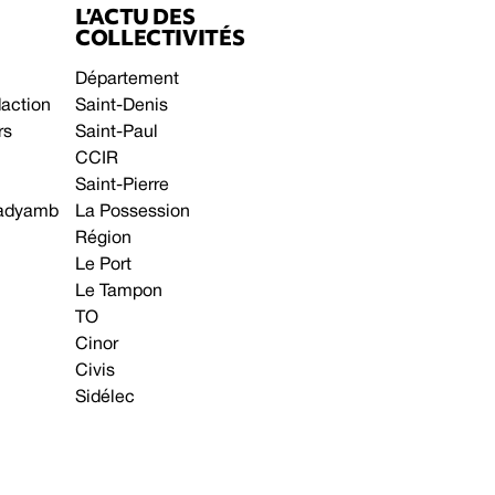
L’ACTU DES
COLLECTIVITÉS
Département
daction
Saint-Denis
rs
Saint-Paul
CCIR
Saint-Pierre
 gadyamb
La Possession
Région
Le Port
Le Tampon
TO
Cinor
Civis
Sidélec