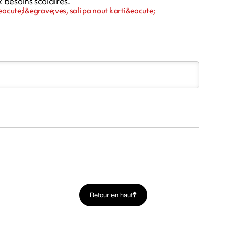
 besoins scolaires.
eacute;l&egrave;ves, sali pa nout karti&eacute;
Retour en haut