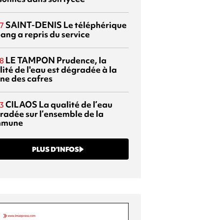
SAINT-DENIS
Le téléphérique
7
ang a repris du service
LE TAMPON
Prudence, la
8
ité de l'eau est dégradée à la
ine des cafres
CILAOS
La qualité de l’eau
3
radée sur l’ensemble de la
mmune
PLUS D’INFOS