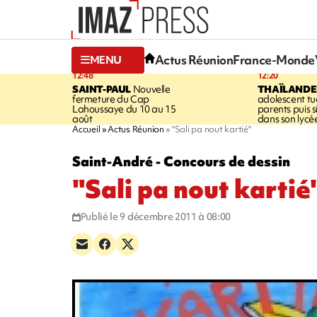
Actus Réunion
France-Monde
MENU
12:48
12:20
SAINT-PAUL
Nouvelle
THAÏLANDE
fermeture du Cap
adolescent tu
Lahoussaye du 10 au 15
parents puis 
août
dans son lycé
Accueil
Actus Réunion
"Sali pa nout kartié"
Saint-André - Concours de dessin
"Sali pa nout kartié
Publié le 9 décembre 2011 à 08:00