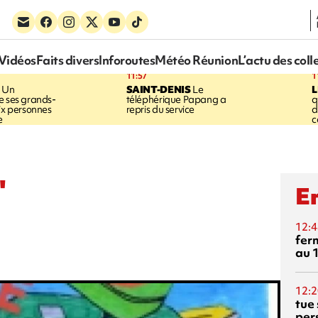
Vidéos
Faits divers
Inforoutes
Météo Réunion
L’actu des coll
11:57
1
Un
SAINT-DENIS
Le
e ses grands-
téléphérique Papang a
q
six personnes
repris du service
d
e
c
"
En
12:4
fer
au 
12:2
tue
per