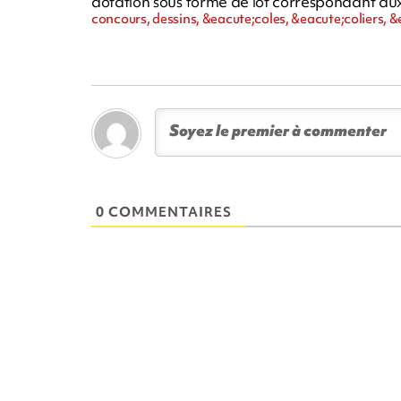
dotation sous forme de lot correspondant aux
concours, dessins, &eacute;coles, &eacute;coliers, &
0 COMMENTAIRES