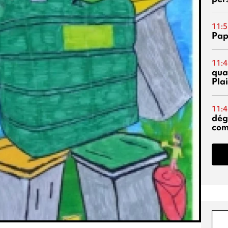
11:5
Pap
11:4
qual
Pla
11:4
dég
co