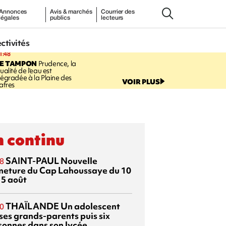
Annonces
Avis & marchés
Courrier des
légales
publics
lecteurs
ectivités
1:48
LE TAMPON
Prudence, la
ualité de l'eau est
égradée à la Plaine des
VOIR PLUS
afres
 continu
SAINT-PAUL
Nouvelle
8
meture du Cap Lahoussaye du 10
15 août
THAÏLANDE
Un adolescent
0
 ses grands-parents puis six
sonnes dans son lycée