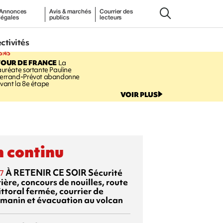
Annonces
Avis & marchés
Courrier des
légales
publics
lecteurs
ectivités
5:45
TOUR DE FRANCE
La
auréate sortante Pauline
errand-Prévot abandonne
vant la 8e étape
VOIR PLUS
 continu
À RETENIR CE SOIR
Sécurité
7
ière, concours de nouilles, route
ittoral fermée, courrier de
manin et évacuation au volcan