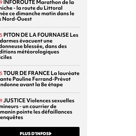
INFOROUTE
Marathon de la
9
iche - la route du Littoral
mée ce dimanche matin dans le
s Nord-Ouest
PITON DE LA FOURNAISE
Les
5
darmes évacuent une
donneuse blessée, dans des
ditions météorologiques
iciles
TOUR DE FRANCE
La lauréate
5
tante Pauline Ferrand-Prévot
ndonne avant la 8e étape
JUSTICE
Violences sexuelles
9
mineurs - un courrier de
manin pointe les défaillances
 enquêtes
PLUS D’INFOS