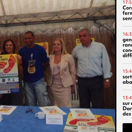
17:5
Corn
fer
sen
16:3
gen
ran
con
diff
15:4
sor
aba
13:4
sur 
Dar
des