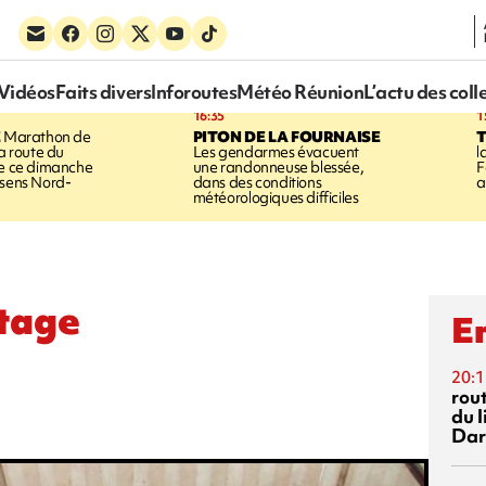
Vidéos
Faits divers
Inforoutes
Météo Réunion
L’actu des coll
16:35
1
E
Marathon de
PITON DE LA FOURNAISE
la route du
Les gendarmes évacuent
l
ée ce dimanche
une randonneuse blessée,
F
 sens Nord-
dans des conditions
a
météorologiques difficiles
rtage
En
20:1
rout
du l
Dar