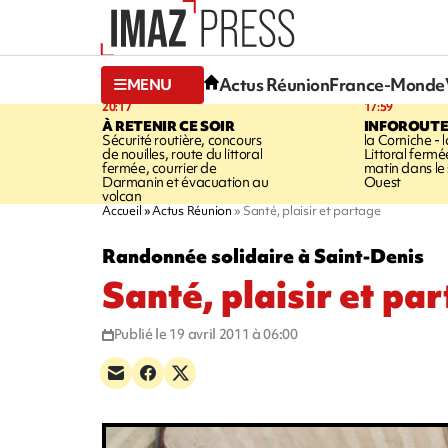
Actus Réunion
France-Monde
MENU
20:17
17:59
À RETENIR CE SOIR
INFOROUT
Sécurité routière, concours
la Corniche - 
de nouilles, route du littoral
Littoral ferm
fermée, courrier de
matin dans le
Darmanin et évacuation au
Ouest
volcan
Accueil
Actus Réunion
Santé, plaisir et partage
Randonnée solidaire à Saint-Denis
Santé, plaisir et pa
Publié le 19 avril 2011 à 06:00