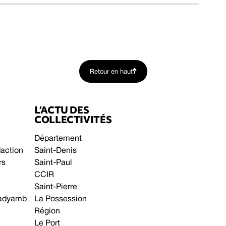
Retour en haut
L’ACTU DES
COLLECTIVITÉS
Département
daction
Saint-Denis
rs
Saint-Paul
CCIR
Saint-Pierre
 gadyamb
La Possession
Région
Le Port