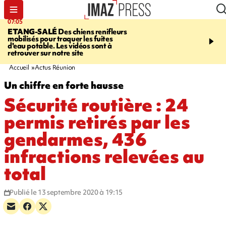
07:05
09:53
ETANG-SALÉ
Des chiens renifleurs
UN ÉTÉ
mobilisés pour traquer les fuites
CATASTROPHIQUE
Ca
d'eau potable. Les vidéos sont à
sécheresse, incendies - 
retrouver sur notre site
"global" pour ne laisser
agriculteur "seul"
Accueil
Actus Réunion
Un chiffre en forte hausse
Sécurité routière : 24
permis retirés par les
gendarmes, 436
infractions relevées au
total
Publié le 13 septembre 2020 à 19:15