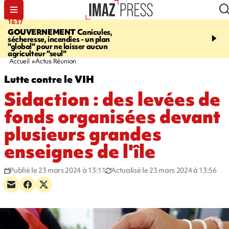
16:37
20:23
GOUVERNEMENT
Canicules,
À RETENIR CE SOIR
H
sécheresse, incendies - un plan
interpellé, coprs retrouv
"global" pour ne laisser aucun
conducteurs, fin de grèv
agriculteur "seul"
maltraités
Accueil
Actus Réunion
Lutte contre le VIH
Sidaction : des levées de
fonds organisées devant
plusieurs grandes
enseignes de l'île
Publié le 23 mars 2024 à 13:11
Actualisé le 23 mars 2024 à 13:56