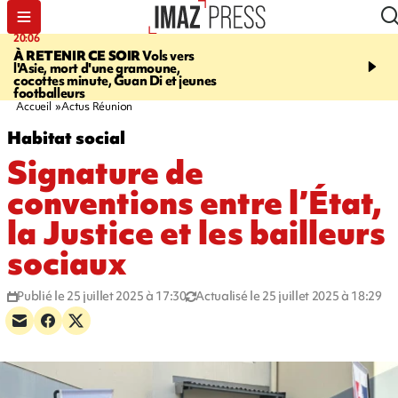
20:06
07:22
À RETENIR CE SOIR
Vols vers
JUSTICE
Le rappeur M
l'Asie, mort d'une gramoune,
Squale condamné à deu
cocottes minute, Guan Di et jeunes
des violences sur deux
footballeurs
Accueil
Actus Réunion
Habitat social
Signature de
conventions entre l’État,
la Justice et les bailleurs
sociaux
Publié le 25 juillet 2025 à 17:30
Actualisé le 25 juillet 2025 à 18:29