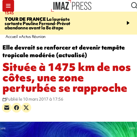
15:45
20:17
TOUR DE FRANCE
La lauréate
À RETENIR CE SOIR
Sé
sortante Pauline Ferrand-Prévot
routière, concours de nou
abandonne avant la 8e étape
du littoral fermée, courr
Darmanin et évacuation
Accueil
Actus Réunion
Elle devrait se renforcer et devenir tempête
tropicale modérée (actualisé)
Située à 1475 km de nos
côtes, une zone
perturbée se rapproche
Publié le 10 mars 2017 à 17:56