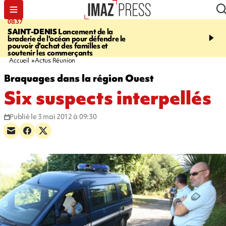
08:37
10:44
SAINT-DENIS
Lancement de la
SAINT-DENIS
Les lions 
braderie de l'océan pour défendre le
dragons paradent dans l
pouvoir d'achat des familles et
ville pour fêter Guan Di.
soutenir les commerçants
photos sur notre site
Accueil
Actus Réunion
Braquages dans la région Ouest
Six suspects interpellés
Publié le 3 mai 2012 à 09:30