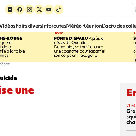
Vidéos
Faits divers
Inforoutes
Météo Réunion
L’actu des coll
19:49
1
OIS-ROUGE
PORTÉ DISPARU
Après le
S
 que le
décès de Quentin
a
t de la
Dumontier, sa famille lance
m
ié à la faible
une cagnotte pour rapatrier
c
annes
son corps en Hexagone
h
g
-débat
uicide
ise une
En
20:4
Gra
squ
cha