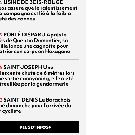
USINE DE BOIS-ROUGE
5
eos assure que le ralentissement
a campagne est lié à la faible
eté des cannes
PORTÉ DISPARU
Après le
9
ès de Quentin Dumontier, sa
ille lance une cagnotte pour
atrier son corps en Hexagone
SAINT-JOSEPH
Une
5
lescente chute de 6 mètres lors
e sortie cannyoning, elle a été
itreuillée par la gendarmerie
SAINT-DENIS
Le Barachois
2
mé dimanche pour l'arrivée du
 cycliste
PLUS D’INFOS