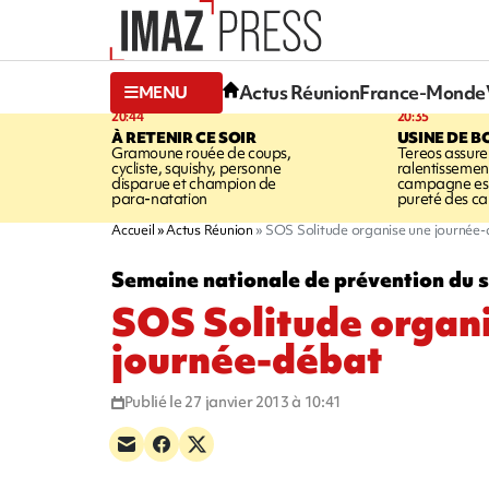
Actus Réunion
France-Monde
MENU
20:44
20:35
À RETENIR CE SOIR
USINE DE B
Gramoune rouée de coups,
Tereos assure
cycliste, squishy, personne
ralentissemen
disparue et champion de
campagne est l
para-natation
pureté des c
Accueil
Actus Réunion
SOS Solitude organise une journée
Semaine nationale de prévention du s
SOS Solitude organ
journée-débat
Publié le 27 janvier 2013 à 10:41