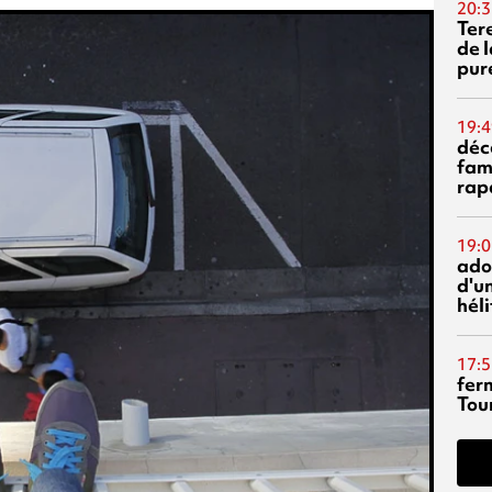
20:3
Ter
de l
pur
19:4
déc
fam
rap
19:0
ado
d'un
hél
17:5
fer
Tour