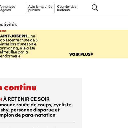
Annonces
Avis & marchés
Courrier des
légales
publics
lecteurs
ectivités
9:05
AINT-JOSEPH
Une
dolescente chute de 6
ètres lors d'une sortie
annyoning, elle a été
élitreuillée par la
VOIR PLUS
endarmerie
 continu
À RETENIR CE SOIR
4
moune rouée de coups, cycliste,
ishy, personne disparue et
mpion de para-natation