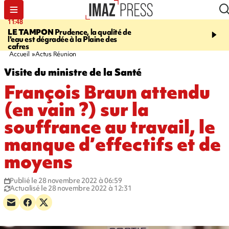
11:48
12:48
LE TAMPON
Prudence, la qualité de
SAINT-PAUL
Nouvelle 
l'eau est dégradée à la Plaine des
Cap Lahoussaye du 10 a
cafres
Accueil
Actus Réunion
Visite du ministre de la Santé
François Braun attendu
(en vain ?) sur la
souffrance au travail, le
manque d’effectifs et de
moyens
Publié le 28 novembre 2022 à 06:59
Actualisé le 28 novembre 2022 à 12:31