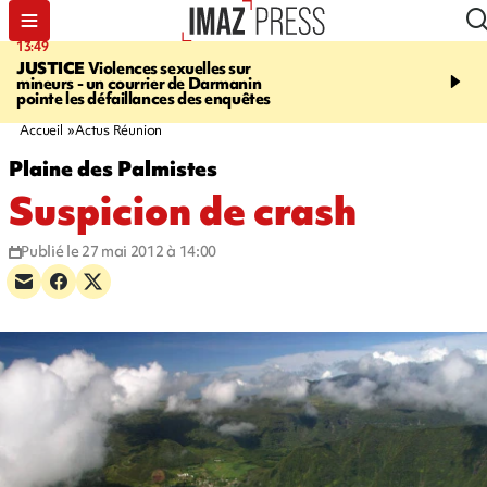
13:49
17:59
JUSTICE
Violences sexuelles sur
INFOROUTE
Marathon 
mineurs - un courrier de Darmanin
Corniche - la route du L
pointe les défaillances des enquêtes
ce dimanche matin dans 
Nord-Ouest
Accueil
Actus Réunion
Plaine des Palmistes
Suspicion de crash
Publié le 27 mai 2012 à 14:00