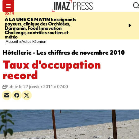
05:14
07:08
À LA UNE CE MATIN
Enseignants
LE PORT
L'incendie à la
payeurs, clinique des Orchidées,
Orchidées pourrait avoi
Darmanin, Food Innovation
conséquences pour les p
Challenge, contrôles routiers et
Réunion
météo
Accueil
Actus Réunion
Hôtellerie - Les chiffres de novembre 2010
Taux d'occupation
record
Publié le 27 janvier 2011 à 07:00