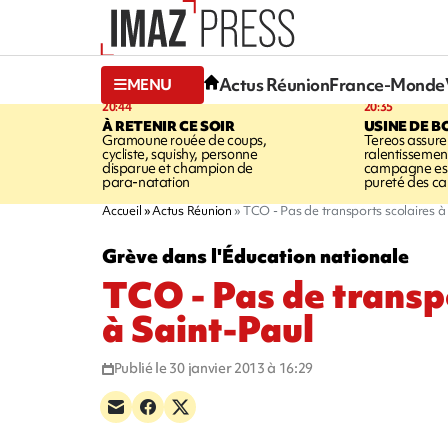
Actus Réunion
France-Monde
MENU
20:44
20:35
À RETENIR CE SOIR
USINE DE B
Gramoune rouée de coups,
Tereos assure
cycliste, squishy, personne
ralentissemen
disparue et champion de
campagne est l
para-natation
pureté des c
Accueil
Actus Réunion
TCO - Pas de transports scolaires à
Grève dans l'Éducation nationale
TCO - Pas de transp
à Saint-Paul
Publié le 30 janvier 2013 à 16:29