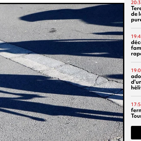
20:3
Ter
de l
pur
19:4
déc
fam
rap
19:0
ado
d'un
hél
17:5
fer
Tour