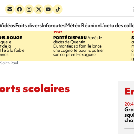
Vidéos
Faits divers
Inforoutes
Météo Réunion
L’actu des coll
19:49
1
OIS-ROUGE
PORTÉ DISPARU
Après le
S
 que le
décès de Quentin
a
t de la
Dumontier, sa famille lance
m
ié à la faible
une cagnotte pour rapatrier
c
annes
son corps en Hexagone
h
g
 Saint-Paul
orts scolaires
En
20:4
Gra
squ
cha