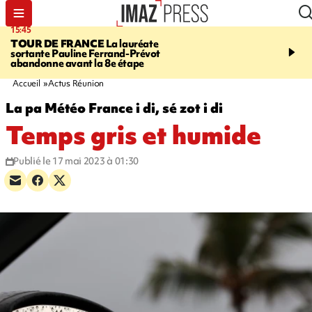
15:45
20:17
TOUR DE FRANCE
La lauréate
À RETENIR CE SOIR
Sé
sortante Pauline Ferrand-Prévot
routière, concours de nou
abandonne avant la 8e étape
du littoral fermée, courr
Darmanin et évacuation
Accueil
Actus Réunion
La pa Météo France i di, sé zot i di
Temps gris et humide
Publié le 17 mai 2023 à 01:30