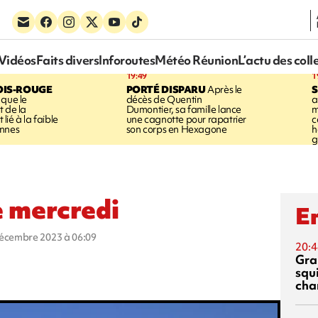
Vidéos
Faits divers
Inforoutes
Météo Réunion
L’actu des coll
19:49
1
OIS-ROUGE
PORTÉ DISPARU
Après le
S
 que le
décès de Quentin
a
t de la
Dumontier, sa famille lance
m
ié à la faible
une cagnotte pour rapatrier
c
annes
son corps en Hexagone
h
g
e mercredi
En
décembre 2023 à 06:09
20:4
Gra
squ
cha