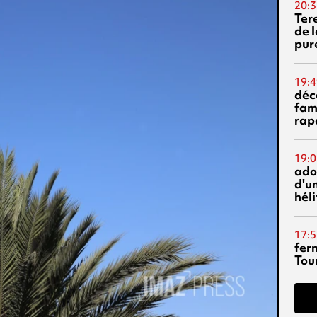
20:3
Ter
de l
pur
19:4
déc
fam
rap
19:0
ado
d'un
hél
17:5
fer
Tour