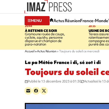
Actus Réunion
France-Monde
MENU
20:44
20:35
À RETENIR CE SOIR
USINE DE B
Gramoune rouée de coups,
Tereos assure
cycliste, squishy, personne
ralentissemen
disparue et champion de
campagne est l
para-natation
pureté des c
Accueil
Actus Réunion
Toujours du soleil ce mercredi
La pa Météo France i di, sé zot i di
Toujours du soleil c
Publié le 13 décembre 2023 à 01:30
Actualisé le 13 