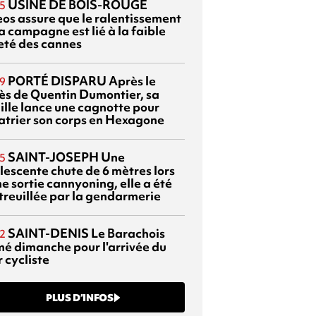
USINE DE BOIS-ROUGE
5
eos assure que le ralentissement
a campagne est lié à la faible
eté des cannes
PORTÉ DISPARU
Après le
9
ès de Quentin Dumontier, sa
ille lance une cagnotte pour
atrier son corps en Hexagone
SAINT-JOSEPH
Une
5
lescente chute de 6 mètres lors
e sortie cannyoning, elle a été
itreuillée par la gendarmerie
SAINT-DENIS
Le Barachois
2
mé dimanche pour l'arrivée du
 cycliste
PLUS D’INFOS