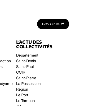
Retour en haut
L’ACTU DES
COLLECTIVITÉS
Département
daction
Saint-Denis
rs
Saint-Paul
CCIR
Saint-Pierre
 gadyamb
La Possession
Région
Le Port
Le Tampon