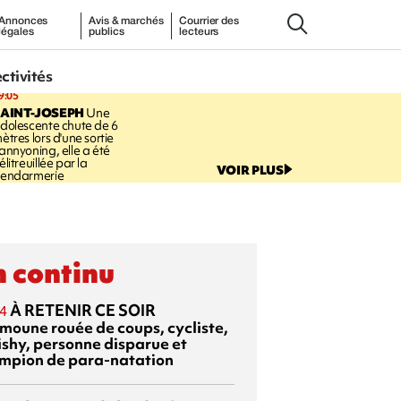
Annonces
Avis & marchés
Courrier des
légales
publics
lecteurs
ectivités
9:05
AINT-JOSEPH
Une
dolescente chute de 6
ètres lors d'une sortie
annyoning, elle a été
élitreuillée par la
VOIR PLUS
endarmerie
 continu
À RETENIR CE SOIR
4
moune rouée de coups, cycliste,
ishy, personne disparue et
mpion de para-natation