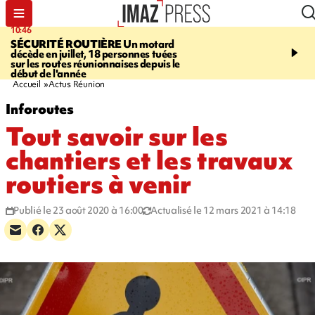
10:46
13:49
SÉCURITÉ ROUTIÈRE
Un motard
JUSTICE
Violences sexu
décède en juillet, 18 personnes tuées
mineurs - un courrier d
sur les routes réunionnaises depuis le
pointe les défaillances 
début de l'année
Accueil
Actus Réunion
Inforoutes
Tout savoir sur les
chantiers et les travaux
routiers à venir
Publié le 23 août 2020 à 16:00
Actualisé le 12 mars 2021 à 14:18