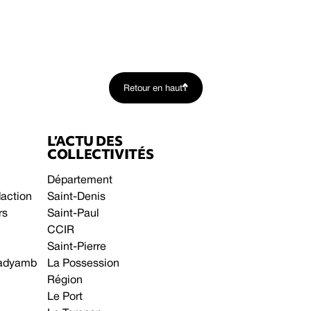
Retour en haut
L’ACTU DES
COLLECTIVITÉS
Département
daction
Saint-Denis
rs
Saint-Paul
CCIR
Saint-Pierre
 gadyamb
La Possession
Région
Le Port