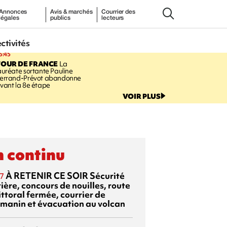
Annonces
Avis & marchés
Courrier des
légales
publics
lecteurs
ectivités
5:45
TOUR DE FRANCE
La
auréate sortante Pauline
errand-Prévot abandonne
vant la 8e étape
VOIR PLUS
 continu
À RETENIR CE SOIR
Sécurité
7
ière, concours de nouilles, route
ittoral fermée, courrier de
manin et évacuation au volcan