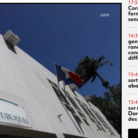
17:5
Corn
fer
sen
16:3
gen
ran
con
diff
15:4
sor
aba
13:4
sur 
Dar
des