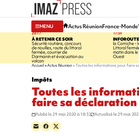
Actus Réunion
France-Monde
MENU
20:17
17:59
À RETENIR CE SOIR
INFOROUT
Sécurité routière, concours
la Corniche - 
de nouilles, route du littoral
Littoral ferm
fermée, courrier de
matin dans le
Darmanin et évacuation au
Ouest
volcan
Accueil
Actus Réunion
Toutes les informations pour faire s
Impôts
Toutes les informat
faire sa déclaration
Publié le 29 mai 2020 à 18:32
Actualisé le 29 mai 202