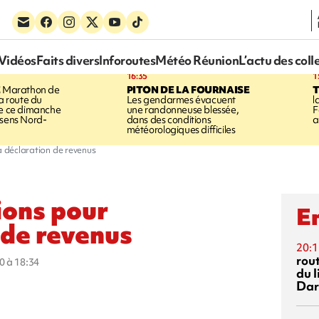
Vidéos
Faits divers
Inforoutes
Météo Réunion
L’actu des coll
16:35
1
E
Marathon de
PITON DE LA FOURNAISE
la route du
Les gendarmes évacuent
l
ée ce dimanche
une randonneuse blessée,
F
 sens Nord-
dans des conditions
a
météorologiques difficiles
a déclaration de revenus
ions pour
En
 de revenus
20:1
rout
0 à 18:34
du l
Dar