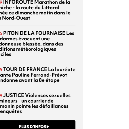
INFOROUTE
Marathon de la
9
iche - la route du Littoral
mée ce dimanche matin dans le
s Nord-Ouest
PITON DE LA FOURNAISE
Les
5
darmes évacuent une
donneuse blessée, dans des
ditions météorologiques
iciles
TOUR DE FRANCE
La lauréate
5
tante Pauline Ferrand-Prévot
ndonne avant la 8e étape
JUSTICE
Violences sexuelles
9
mineurs - un courrier de
manin pointe les défaillances
 enquêtes
PLUS D’INFOS