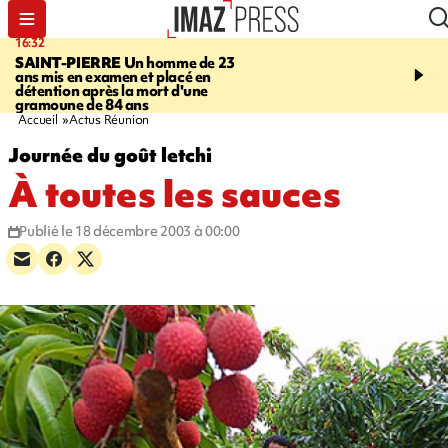
16:32
21:08
SAINT-PIERRE
Un homme de 23
MONDE
Arabie saoudit
ans mis en examen et placé en
et Turquie scellent un p
détention après la mort d'une
défense en pleine guerr
gramoune de 84 ans
Orient
Accueil
Actus Réunion
Journée du goût letchi
À toutes les sauces
Publié le 18 décembre 2003 à 00:00