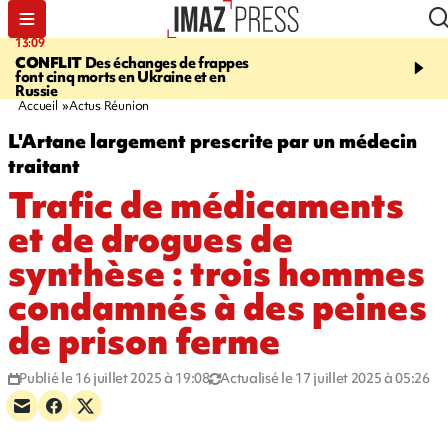
13:09
17:14
CONFLIT
Des échanges de frappes
ESCALADE
Quatre méd
font cinq morts en Ukraine et en
européennes pour les je
Russie
grimpeurs réunionnais 
Accueil
Actus Réunion
L'Artane largement prescrite par un médecin
traitant
Trafic de médicaments
et de drogues de
synthèse : trois hommes
condamnés à des peines
de prison ferme
Publié le 16 juillet 2025 à 19:08
Actualisé le 17 juillet 2025 à 05:26