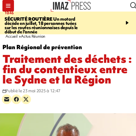
10:46
13:49
SÉCURITÉ ROUTIÈRE
Un motard
JUSTICE
Violences sexu
décède en juillet, 18 personnes tuées
mineurs - un courrier d
sur les routes réunionnaises depuis le
pointe les défaillances 
début de l'année
Accueil
Actus Réunion
Plan Régional de prévention
Traitement des déchets :
fin du contentieux entre
le Sydne et la Région
Publié le 23 mai 2025 à 12:47