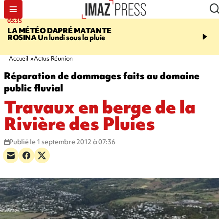
05:35
07:47
LA MÉTÉO DAPRÉ MATANTE
MAYOTTE
Une femme e
ROSINA
Un lundi sous la pluie
ses deux enfants meure
l'incendie de leur maiso
Accueil
Actus Réunion
Réparation de dommages faits au domaine
public fluvial
Travaux en berge de la
Rivière des Pluies
Publié le 1 septembre 2012 à 07:36