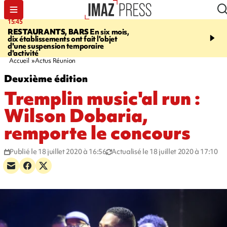
15:45
17:17
RESTAURANTS, BARS
En six mois,
"LE DERNIER REFUG
dix établissements ont fait l'objet
Angeles, un homme vit 
d'une suspension temporaire
panneau publicitaire po
d'activité
promouvoir un film Netf
Accueil
Actus Réunion
Deuxième édition
Tremplin music'al run :
Wilson Dobaria,
remporte le concours
Publié le 18 juillet 2020 à 16:56
Actualisé le 18 juillet 2020 à 17:10