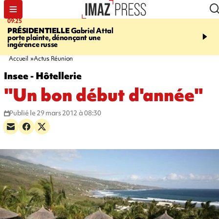
09:25
11:43
PRÉSIDENTIELLE
Gabriel Attal
INFOROUTE
À Saint-D
porte plainte, dénonçant une
accident après le virage 
ingérence russe
Jamaïque provoque 9 
d'embouteillages
Accueil
Actus Réunion
Insee - Hôtellerie
"Un bon début d'année"
Publié le 29 mars 2012 à 08:30