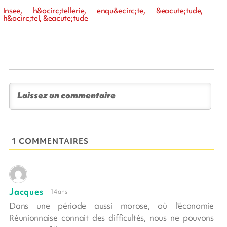
Insee, h&ocirc;tellerie, enqu&ecirc;te, &eacute;tude,
h&ocirc;tel, &eacute;tude
1 COMMENTAIRES
Jacques
14 ans
Dans une période aussi morose, où l'économie
Réunionnaise connait des difficultés, nous ne pouvons