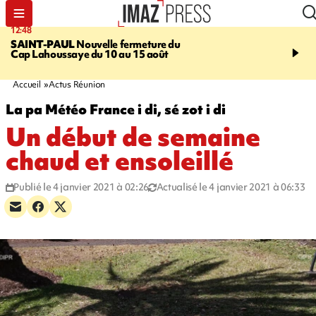
12:48
14:23
SAINT-PAUL
Nouvelle fermeture du
AFRIQUE DU SUD
Aprè
Cap Lahoussaye du 10 au 15 août
massif de migrants, la p
main-d'œuvre dans la na
ciel
Accueil
Actus Réunion
La pa Météo France i di, sé zot i di
Un début de semaine
chaud et ensoleillé
Publié le 4 janvier 2021 à 02:26
Actualisé le 4 janvier 2021 à 06:33