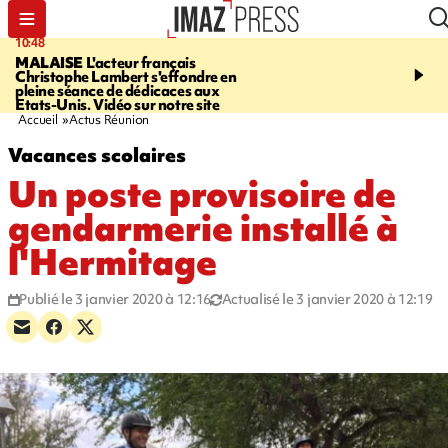
10:48
13:48
MALAISE
L'acteur français
CHALEUR
Record en E
Christophe Lambert s'effondre en
l'Ouest pour le début de 
pleine séance de dédicaces aux
Etats-Unis. Vidéo sur notre site
Accueil
Actus Réunion
Vacances scolaires
Un poste provisoire de
gendarmerie installé à
l'Hermitage
Publié le 3 janvier 2020 à 12:16
Actualisé le 3 janvier 2020 à 12:19