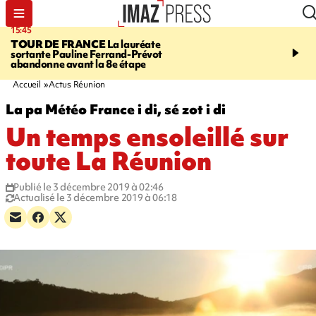
15:45
20:17
TOUR DE FRANCE
La lauréate
À RETENIR CE SOIR
Sé
sortante Pauline Ferrand-Prévot
routière, concours de nou
abandonne avant la 8e étape
du littoral fermée, courr
Darmanin et évacuation
Accueil
Actus Réunion
La pa Météo France i di, sé zot i di
Un temps ensoleillé sur
toute La Réunion
Publié le 3 décembre 2019 à 02:46
Actualisé le 3 décembre 2019 à 06:18