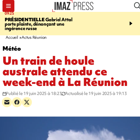
09:25
11:43
PRÉSIDENTIELLE
Gabriel Attal
INFOROUTE
À Saint-D
porte plainte, dénonçant une
accident après le virage 
ingérence russe
Jamaïque provoque 9 
d'embouteillages
Accueil
Actus Réunion
Météo
Un train de houle
australe attendu ce
week-end à La Réunion
Publié le 19 juin 2025 à 18:23
Actualisé le 19 juin 2025 à 19:13