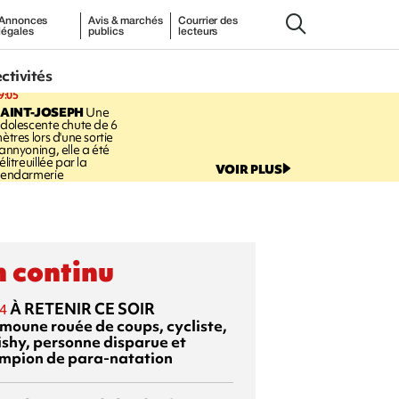
Annonces
Avis & marchés
Courrier des
légales
publics
lecteurs
ectivités
9:05
AINT-JOSEPH
Une
dolescente chute de 6
ètres lors d'une sortie
annyoning, elle a été
élitreuillée par la
VOIR PLUS
endarmerie
 continu
À RETENIR CE SOIR
4
moune rouée de coups, cycliste,
ishy, personne disparue et
mpion de para-natation