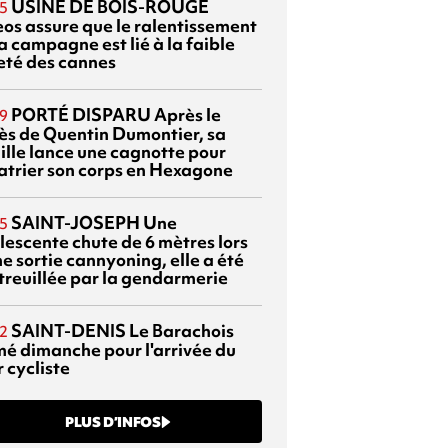
USINE DE BOIS-ROUGE
5
eos assure que le ralentissement
a campagne est lié à la faible
eté des cannes
PORTÉ DISPARU
Après le
9
ès de Quentin Dumontier, sa
ille lance une cagnotte pour
atrier son corps en Hexagone
SAINT-JOSEPH
Une
5
lescente chute de 6 mètres lors
e sortie cannyoning, elle a été
itreuillée par la gendarmerie
SAINT-DENIS
Le Barachois
2
mé dimanche pour l'arrivée du
 cycliste
PLUS D’INFOS