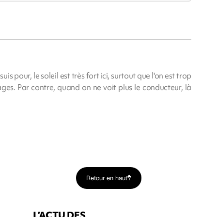
 suis pour, le soleil est très fort ici, surtout que l'on est trop
es. Par contre, quand on ne voit plus le conducteur, là
Retour en haut
L’ACTU DES