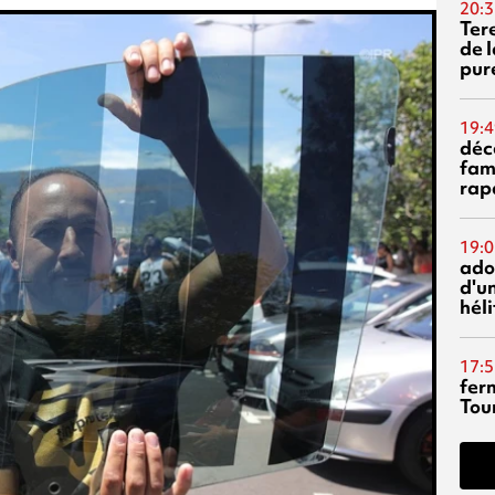
20:3
Ter
de l
pur
19:4
déc
fam
rap
19:0
ado
d'un
hél
17:5
fer
Tour