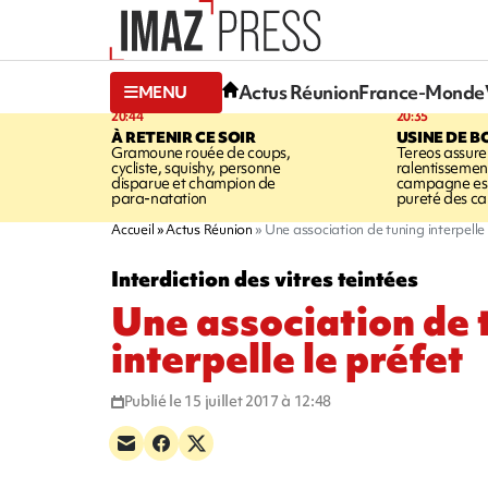
Actus Réunion
France-Monde
MENU
20:44
20:35
À RETENIR CE SOIR
USINE DE B
Gramoune rouée de coups,
Tereos assure
cycliste, squishy, personne
ralentissemen
disparue et champion de
campagne est l
para-natation
pureté des c
Accueil
Actus Réunion
Une association de tuning interpelle 
Interdiction des vitres teintées
Une association de 
interpelle le préfet
Publié le 15 juillet 2017 à 12:48