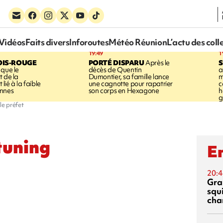
Vidéos
Faits divers
Inforoutes
Météo Réunion
L’actu des coll
19:49
1
OIS-ROUGE
PORTÉ DISPARU
Après le
S
 que le
décès de Quentin
a
t de la
Dumontier, sa famille lance
m
ié à la faible
une cagnotte pour rapatrier
c
annes
son corps en Hexagone
h
g
le préfet
tuning
En
20:4
Gra
squ
cha