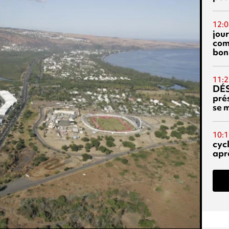
12:0
jou
com
bon
11:2
DÉS
prés
se m
10:1
cyc
aprè