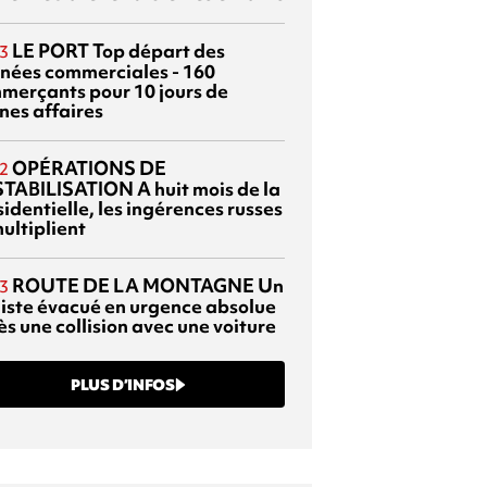
LE PORT
Top départ des
3
rnées commerciales - 160
merçants pour 10 jours de
nes affaires
OPÉRATIONS DE
2
TABILISATION
A huit mois de la
identielle, les ingérences russes
ultiplient
ROUTE DE LA MONTAGNE
Un
3
liste évacué en urgence absolue
s une collision avec une voiture
PLUS D’INFOS