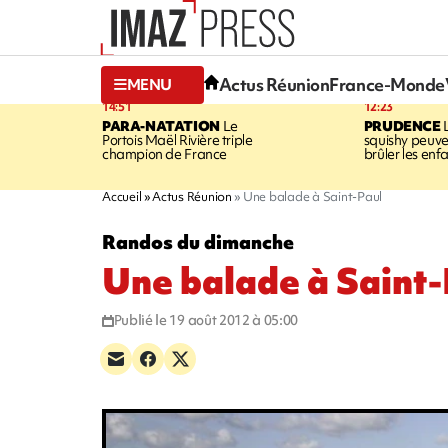
Actus Réunion
France-Monde
MENU
14:51
12:23
PARA-NATATION
Le
PRUDENCE
L
Portois Maël Rivière triple
squishy peuve
champion de France
brûler les enf
Accueil
Actus Réunion
Une balade à Saint-Paul
Randos du dimanche
Une balade à Saint-
Publié le 19 août 2012 à 05:00