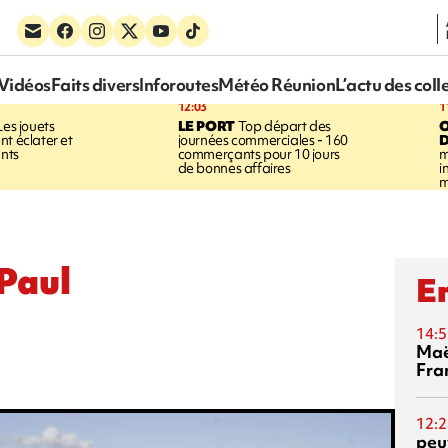
Vidéos
Faits divers
Inforoutes
Météo Réunion
L’actu des coll
12:03
1
es jouets
LE PORT
Top départ des
nt éclater et
journées commerciales - 160
D
ants
commerçants pour 10 jours
m
de bonnes affaires
i
m
Paul
En
14:5
Maë
Fra
12:2
peuv