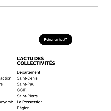
Retour en haut
L’ACTU DES
COLLECTIVITÉS
Département
daction
Saint-Denis
rs
Saint-Paul
CCIR
Saint-Pierre
 gadyamb
La Possession
Région