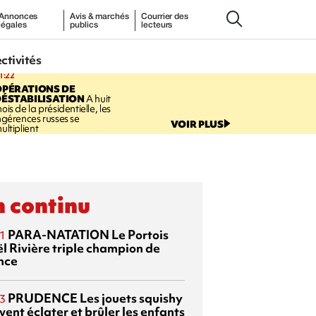
Annonces
Avis & marchés
Courrier des
légales
publics
lecteurs
ectivités
1:22
OPÉRATIONS DE
ÉSTABILISATION
A huit
ois de la présidentielle, les
ngérences russes se
VOIR PLUS
ultiplient
 continu
PARA-NATATION
Le Portois
1
l Rivière triple champion de
nce
PRUDENCE
Les jouets squishy
3
ent éclater et brûler les enfants