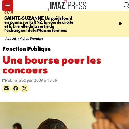
09:10
11:22
SAINTE-SUZANNE
Un poids lourd
OPÉRATIONS DE
en panne sur la RN2, la voie de droite
DÉSTABILISATION
A h
et la bretelle de la sortie de
la présidentielle, les ing
l’échangeur de la Marine fermées
russes se multiplient
Accueil
Actus Réunion
Fonction Publique
Une bourse pour les
concours
Publié le 30 juin 2009 à 16:26