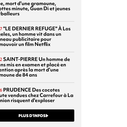
sie, mort d'une gramoune,
ottes minute, Guan Di et jeunes
tballeurs
"LE DERNIER REFUGE"
À Los
7
eles, un homme vit dans un
neau publicitaire pour
mouvoir un film Netflix
SAINT-PIERRE
Un homme de
2
ans mis en examen et placé en
ention après la mort d'une
moune de 84 ans
PRUDENCE
Des cocotes
6
ute vendues chez Carrefour à La
nion risquent d'exploser
PLUS D’INFOS