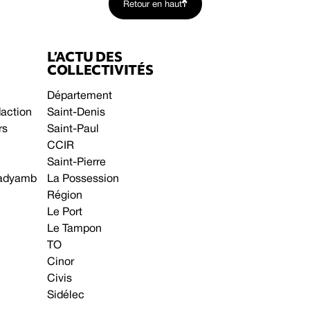
Retour en haut
L’ACTU DES
COLLECTIVITÉS
Département
daction
Saint-Denis
rs
Saint-Paul
CCIR
Saint-Pierre
 gadyamb
La Possession
Région
Le Port
Le Tampon
TO
Cinor
Civis
Sidélec