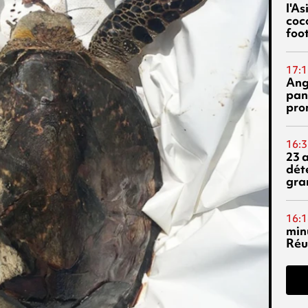
l'A
coc
foo
17:1
Ang
pan
pro
16:3
23 
dét
gra
16:1
min
Réu