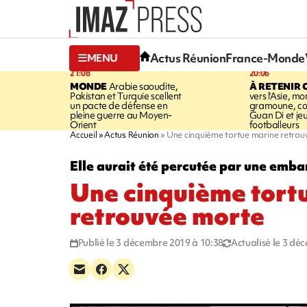
Actus Réunion
France-Monde
MENU
21:08
20:06
MONDE
Arabie saoudite,
À RETENIR 
Pakistan et Turquie scellent
vers l'Asie, mo
un pacte de défense en
gramoune, co
pleine guerre au Moyen-
Guan Di et je
Orient
footballeurs
Accueil
Actus Réunion
Une cinquième tortue marine retrou
Elle aurait été percutée par une emba
Une cinquième tort
retrouvée morte
Publié le 3 décembre 2019 à 10:38
Actualisé le 3 dé