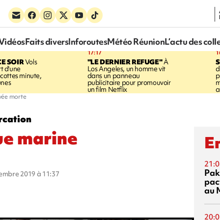
Vidéos
Faits divers
Inforoutes
Météo Réunion
L’actu des coll
17:17
1
CE SOIR
Vols
"LE DERNIER REFUGE"
À
S
rt d'une
Los Angeles, un homme vit
d
cottes minute,
dans un panneau
p
unes
publicitaire pour promouvoir
m
un film Netflix
a
vée morte
rcation
ue marine
En
21:0
Pak
cembre 2019 à 11:37
pac
au 
20:0