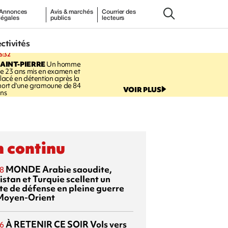
Annonces
Avis & marchés
Courrier des
légales
publics
lecteurs
ectivités
6:32
AINT-PIERRE
Un homme
e 23 ans mis en examen et
lacé en détention après la
ort d'une gramoune de 84
VOIR PLUS
ns
 continu
MONDE
Arabie saoudite,
8
istan et Turquie scellent un
te de défense en pleine guerre
Moyen-Orient
À RETENIR CE SOIR
Vols vers
6