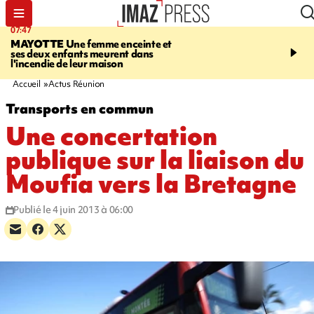
07:47
10:48
MAYOTTE
Une femme enceinte et
MALAISE
L'acteur fran
ses deux enfants meurent dans
Christophe Lambert s'e
l'incendie de leur maison
pleine séance de dédica
Etats-Unis. Vidéo sur no
Accueil
Actus Réunion
Transports en commun
Une concertation
publique sur la liaison du
Moufia vers la Bretagne
Publié le 4 juin 2013 à 06:00