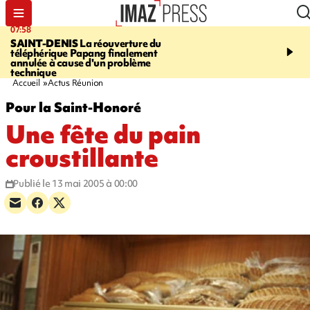
07:58
10:02
SAINT-DENIS
La réouverture du
FOOT
Trois jeunes réun
téléphérique Papang finalement
intègrent des centres d
annulée à cause d'un problème
prestigieux et visent le
technique
professionnel
Accueil
Actus Réunion
Pour la Saint-Honoré
Une fête du pain
croustillante
Publié le 13 mai 2005 à 00:00