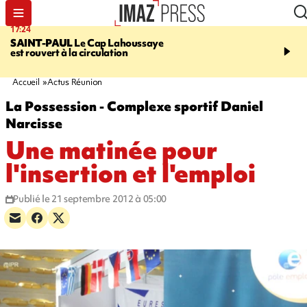
17:24
19:49
SAINT-PAUL
Le Cap Lahoussaye
PORTÉ DISPARU
Après
est rouvert à la circulation
Quentin Dumontier, sa f
une cagnotte pour rapat
corps en Hexagone
Accueil
Actus Réunion
La Possession - Complexe sportif Daniel
Narcisse
Une matinée pour
l'insertion et l'emploi
Publié le 21 septembre 2012 à 05:00