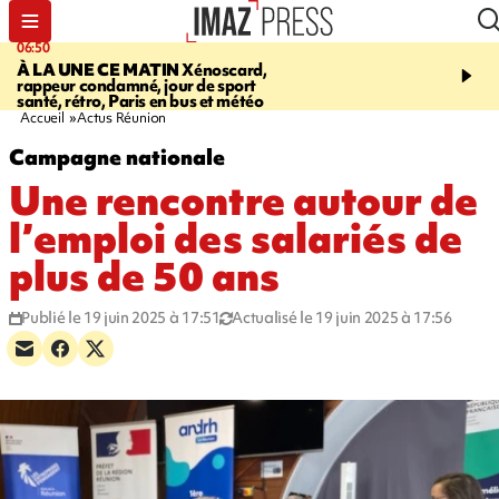
06:50
08:53
À LA UNE CE MATIN
Xénoscard,
SAINT-PAUL
JOUR DE
rappeur condamné, jour de sport
SANTÉ 2026
bouger, s’
santé, rétro, Paris en bus et météo
prendre soin de sa santé
Accueil
Actus Réunion
Campagne nationale
Une rencontre autour de
l’emploi des salariés de
plus de 50 ans
Publié le 19 juin 2025 à 17:51
Actualisé le 19 juin 2025 à 17:56