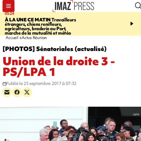
05:24
07:05
À LA UNE CE MATIN
Travailleurs
ETANG-SALÉ
Des chien
étrangers, chiens renifleurs,
mobilisés pour traquer le
agriculteurs, braderie au Port,
d'eau potable. Les vidéo
marche de la mutualité et météo
retrouver sur notre site
Accueil
Actus Réunion
[PHOTOS] Sénatoriales (actualisé)
Union de la droite 3 -
PS/LPA 1
Publié le 25 septembre 2017 à 07:32