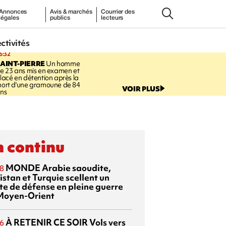
Annonces
Avis & marchés
Courrier des
légales
publics
lecteurs
ectivités
6:32
AINT-PIERRE
Un homme
e 23 ans mis en examen et
lacé en détention après la
ort d'une gramoune de 84
VOIR PLUS
ns
 continu
MONDE
Arabie saoudite,
8
istan et Turquie scellent un
te de défense en pleine guerre
Moyen-Orient
À RETENIR CE SOIR
Vols vers
6