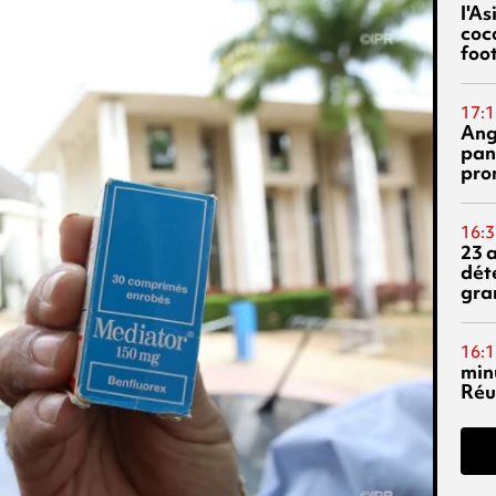
l'A
coc
foo
17:1
Ang
pan
pro
16:3
23 
dét
gra
16:1
min
Réu