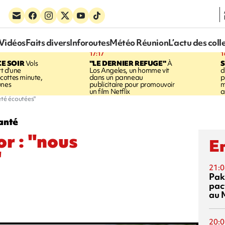
Vidéos
Faits divers
Inforoutes
Météo Réunion
L’actu des coll
17:17
1
CE SOIR
Vols
"LE DERNIER REFUGE"
À
S
rt d'une
Los Angeles, un homme vit
d
cottes minute,
dans un panneau
p
unes
publicitaire pour promouvoir
m
un film Netflix
a
été écoutées"
anté
r : "nous
En
"
21:0
Pak
pac
au 
20:0