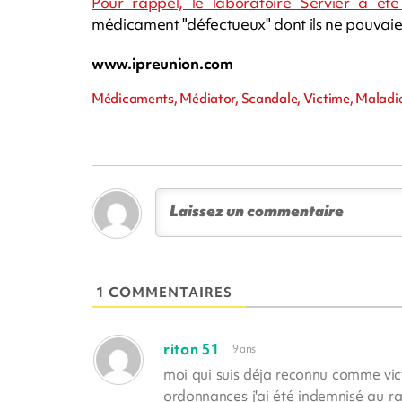
Pour rappel, le laboratoire Servier a é
médicament "défectueux" dont ils ne pouvaient
www.ipreunion.com
Médicaments, Médiator, Scandale, Victime, Maladie,
1 COMMENTAIRES
riton 51
9 ans
moi qui suis déja reconnu comme vic
ordonnances j'ai été indemnisé au rab