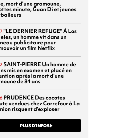
sie, mort d'une gramoune,
ottes minute, Guan Di et jeunes
tballeurs
"LE DERNIER REFUGE"
À Los
7
eles, un homme vit dans un
neau publicitaire pour
mouvoir un film Netflix
SAINT-PIERRE
Un homme de
2
ans mis en examen et placé en
ention après la mort d'une
moune de 84 ans
PRUDENCE
Des cocotes
6
ute vendues chez Carrefour à La
nion risquent d'exploser
PLUS D’INFOS