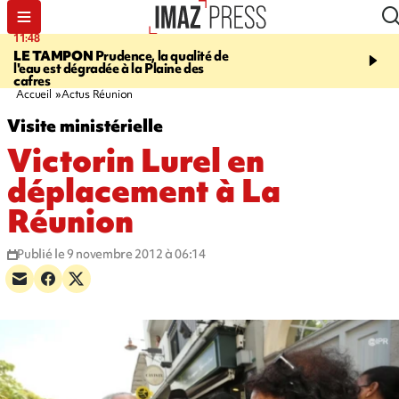
11:48
12:48
LE TAMPON
Prudence, la qualité de
SAINT-PAUL
Nouvelle 
l'eau est dégradée à la Plaine des
Cap Lahoussaye du 10 a
cafres
Accueil
Actus Réunion
Visite ministérielle
Victorin Lurel en
déplacement à La
Réunion
Publié le 9 novembre 2012 à 06:14