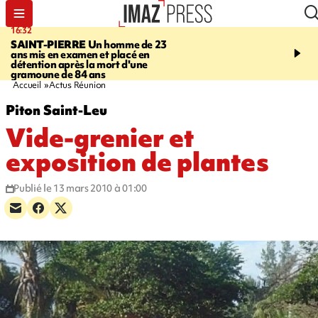
16:32
21:08
SAINT-PIERRE
Un homme de 23
MONDE
Arabie saoudit
ans mis en examen et placé en
et Turquie scellent un p
détention après la mort d'une
défense en pleine guerr
gramoune de 84 ans
Orient
Accueil
Actus Réunion
Piton Saint-Leu
Vide-grenier et
exposition de plantes
Publié le 13 mars 2010 à 01:00