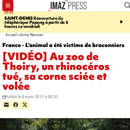
05:30
07:00
SAINT-DENIS
Réouverture du
LA MÉTÉO DAPRÉ M
téléphérique Papang à partir de 6
ROSINA
Un vendredi so
heures ce vendredi
Accueil
Actus Réunion
France - L'animal a été victime de braconniers
[VIDÉO] Au zoo de
Thoiry, un rhinocéros
tué, sa corne sciée et
volée
Publié le 8 mars 2017 à 00:20