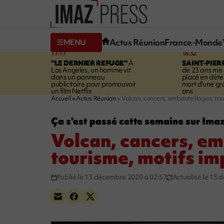
Actus Réunion
France-Monde
MENU
17:17
16:32
"LE DERNIER REFUGE"
À
SAINT-PIER
Los Angeles, un homme vit
de 23 ans mis
dans un panneau
placé en déte
publicitaire pour promouvoir
mort d'une g
un film Netflix
ans
Accueil
Actus Réunion
Volcan, cancers, embouteillages, tou
Ça s'est passé cette semaine sur Ima
Volcan, cancers, em
tourisme, motifs im
Publié le 13 décembre 2020 à 02:57
Actualisé le 13 