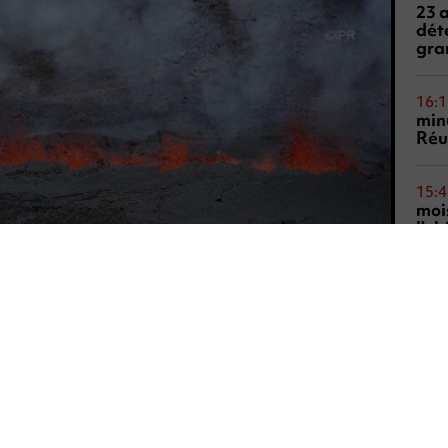
23 
dét
gra
16:1
min
Réu
15:4
mois
l'o
d'ac
14:2
mas
mai
ciel