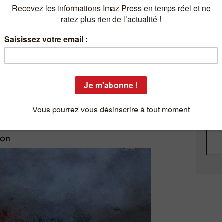
 la semaine du lundi 7 décembre au vendredi 11
 décembre - Le volcan est en éruption * Mardi 8
au : des essais cliniques à La Réunion fin 2021 *
: ça va (très) mal * Jeudi 10 décembre - Les
moral en berne * Vendredi 11 décembre - Covid-19 :
embre
ion