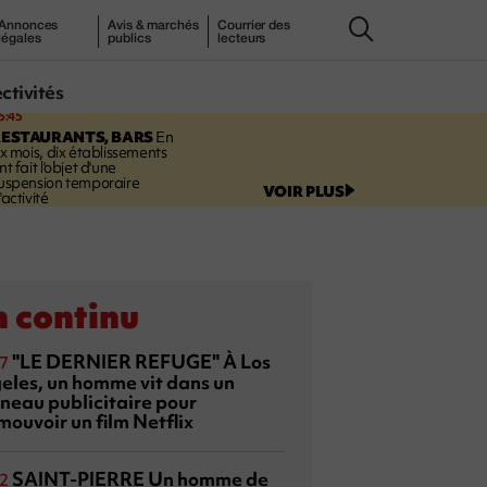
Annonces
Avis & marchés
Courrier des
légales
publics
lecteurs
ectivités
5:45
RESTAURANTS, BARS
En
ix mois, dix établissements
nt fait l'objet d'une
uspension temporaire
VOIR PLUS
'activité
 continu
"LE DERNIER REFUGE"
À Los
7
eles, un homme vit dans un
neau publicitaire pour
mouvoir un film Netflix
SAINT-PIERRE
Un homme de
2