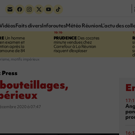
Vidéos
Faits divers
Inforoutes
Météo Réunion
L’actu des coll
16:16
1
RE
Un homme
PRUDENCE
Des cocotes
 en examen et
minute vendues chez
s
ntion après la
Carrefour à La Réunion
o
ramoune de 84
risquent d'exploser
s
d
risme, motifs impérieux
z Press
bouteillages,
En
périeux
17:1
Ang
décembre 2020 à 07:47
pan
pro
16:3