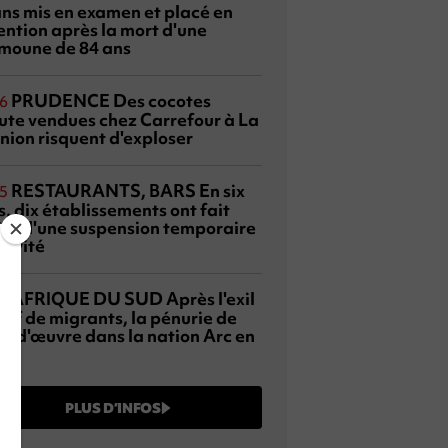
ans mis en examen et placé en
ention après la mort d'une
moune de 84 ans
PRUDENCE
Des cocotes
6
ute vendues chez Carrefour à La
nion risquent d'exploser
RESTAURANTS, BARS
En six
5
, dix établissements ont fait
bjet d'une suspension temporaire
tivité
AFRIQUE DU SUD
Après l'exil
3
sif de migrants, la pénurie de
n-d'œuvre dans la nation Arc en
PLUS D’INFOS