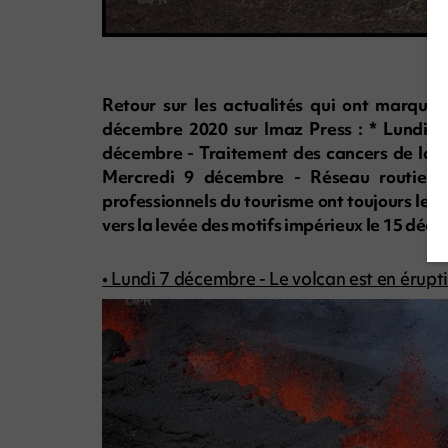
Retour sur les actualités qui ont marqué
décembre 2020 sur Imaz Press : * Lundi 7
décembre - Traitement des cancers de la pe
Mercredi 9 décembre - Réseau routier 
professionnels du tourisme ont toujours le 
vers la levée des motifs impérieux le 15 déc
• Lundi 7 décembre - Le volcan est en érupt