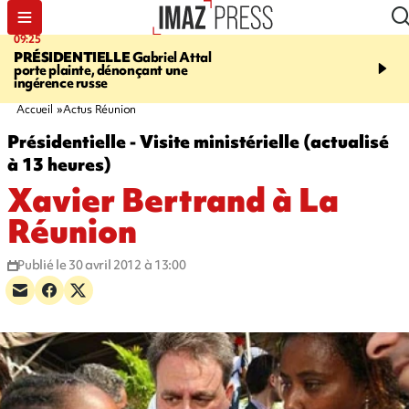
09:25
11:43
PRÉSIDENTIELLE
Gabriel Attal
INFOROUTE
À Saint-D
porte plainte, dénonçant une
accident après le virage 
ingérence russe
Jamaïque provoque 9 
d'embouteillages
Accueil
Actus Réunion
Présidentielle - Visite ministérielle (actualisé
à 13 heures)
Xavier Bertrand à La
Réunion
Publié le 30 avril 2012 à 13:00