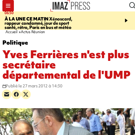
06:50
08:53
À LA UNE CE MATIN
Xénoscard,
SAINT-PAUL
Jour de S
rappeur condamné, jour de sport
2026 - bouger, s’informe
santé, rétro, Paris en bus et météo
soin de sa santé
Accueil
Actus Réunion
Politique
Yves Ferrières n'est plus
secrétaire
départemental de l'UMP
Publié le 27 mars 2012 à 14:30