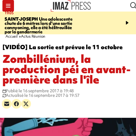
19:05
20:44
SAINT-JOSEPH
Une adolescente
À RETENIR CE SOIR
G
chute de 6 mètres lors d'une sortie
rouée de coups, cycliste,
cannyoning, elle a été hélitreuillée
personne disparue et c
par la gendarmerie
para-natation
Accueil
Actus Réunion
[VIDÉO] La sortie est prévue le 11 octobre
Zombillénium, la
production péi en avant-
première dans l'île
Publié le 16 septembre 2017 à 19:48
Actualisé le 16 septembre 2017 à 19:57