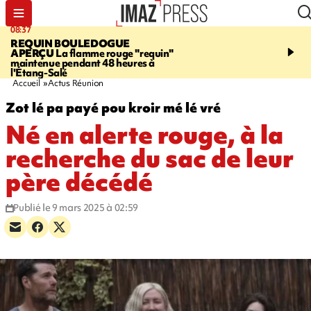
08:37
11:31
REQUIN BOULEDOGUE
LA POSSESSION
900 ki
APERÇU
La flamme rouge "requin"
poutres en aluminium ch
maintenue pendant 48 heures à
ouvrier qui travaillait s
l'Étang-Salé
Accueil
Actus Réunion
Zot lé pa payé pou kroir mé lé vré
Né en alerte rouge, à la
recherche du sac de leur
père décédé
Publié le 9 mars 2025 à 02:59