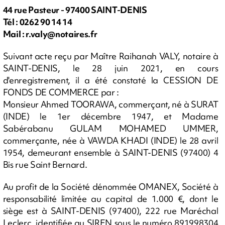
44 rue Pasteur - 97400 SAINT-DENIS
Tél : 0262 90 14 14
Mail :
r.valy@notaires.fr
Suivant acte reçu par Maître Raihanah VALY, notaire à
SAINT-DENIS, le 28 juin 2021, en cours
d'enregistrement, il a été constaté la CESSION DE
FONDS DE COMMERCE par :
Monsieur Ahmed TOORAWA, commerçant, né à SURAT
(INDE) le 1er décembre 1947, et Madame
Sabérabanu GULAM MOHAMED UMMER,
commerçante, née à VAWDA KHADI (INDE) le 28 avril
1954, demeurant ensemble à SAINT-DENIS (97400) 4
Bis rue Saint Bernard.
Au profit de la Société dénommée OMANEX, Société à
responsabilité limitée au capital de 1.000 €, dont le
siège est à SAINT-DENIS (97400), 222 rue Maréchal
Leclerc, identifiée au SIREN sous le numéro 891998304