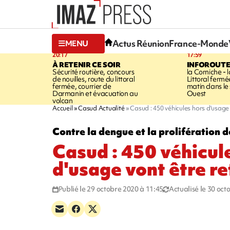
Actus Réunion
France-Monde
MENU
20:17
17:59
À RETENIR CE SOIR
INFOROUT
Sécurité routière, concours
la Corniche - 
de nouilles, route du littoral
Littoral ferm
fermée, courrier de
matin dans le
Darmanin et évacuation au
Ouest
volcan
Accueil
Casud Actualité
Casud : 450 véhicules hors d'usage 
Contre la dengue et la prolifération 
Casud : 450 véhicul
d'usage vont être re
Publié le 29 octobre 2020 à 11:45
Actualisé le 30 oct