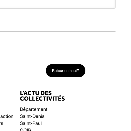
Retour en haut
L’ACTU DES
COLLECTIVITÉS
Département
daction
Saint-Denis
rs
Saint-Paul
CCIR