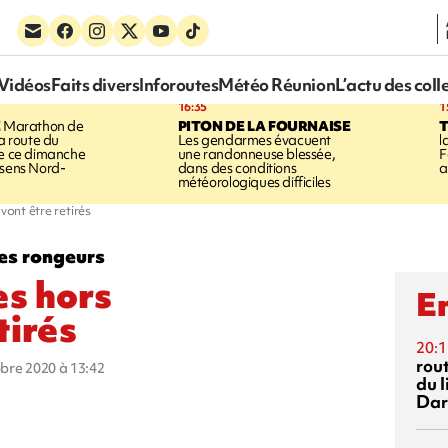
Vidéos
Faits divers
Inforoutes
Météo Réunion
L’actu des coll
16:35
1
E
Marathon de
PITON DE LA FOURNAISE
la route du
Les gendarmes évacuent
l
ée ce dimanche
une randonneuse blessée,
F
 sens Nord-
dans des conditions
a
météorologiques difficiles
vont être retirés
des rongeurs
es hors
En
tirés
20:1
rout
obre 2020 à 13:42
du l
Dar