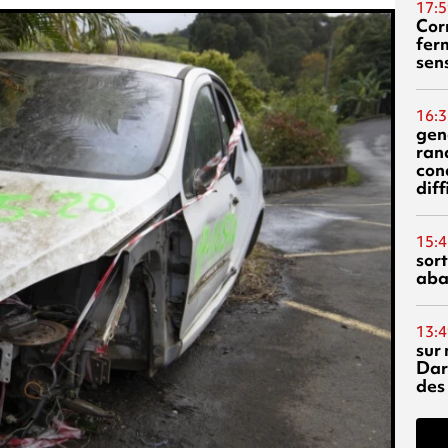
17:5
Corn
fer
sen
16:3
gen
ran
con
diff
15:4
sor
aba
13:4
sur 
Dar
des