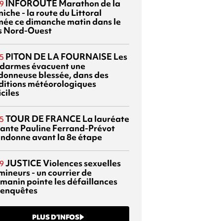
INFOROUTE
Marathon de la
9
iche - la route du Littoral
mée ce dimanche matin dans le
s Nord-Ouest
PITON DE LA FOURNAISE
Les
5
darmes évacuent une
donneuse blessée, dans des
ditions météorologiques
iciles
TOUR DE FRANCE
La lauréate
5
tante Pauline Ferrand-Prévot
ndonne avant la 8e étape
JUSTICE
Violences sexuelles
9
mineurs - un courrier de
manin pointe les défaillances
 enquêtes
PLUS D’INFOS