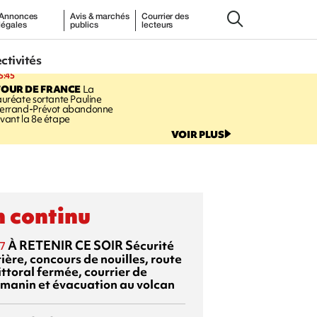
Annonces
Avis & marchés
Courrier des
légales
publics
lecteurs
ectivités
5:45
TOUR DE FRANCE
La
auréate sortante Pauline
errand-Prévot abandonne
vant la 8e étape
VOIR PLUS
 continu
À RETENIR CE SOIR
Sécurité
7
ière, concours de nouilles, route
ittoral fermée, courrier de
manin et évacuation au volcan