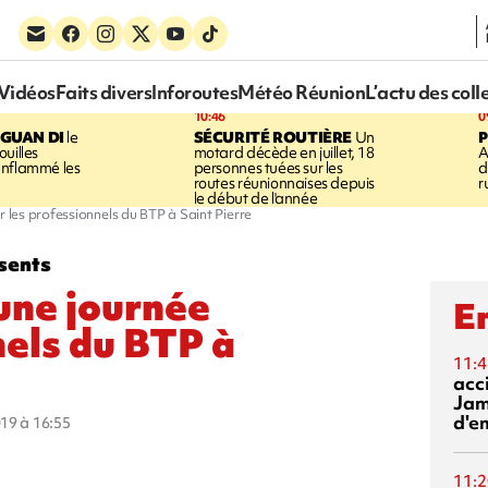
Vidéos
Faits divers
Inforoutes
Météo Réunion
L’actu des coll
10:46
0
GUAN DI
le
SÉCURITÉ ROUTIÈRE
Un
P
uilles
motard décède en juillet, 18
A
enflammé les
personnes tuées sur les
d
routes réunionnaises depuis
r
le début de l'année
r les professionnels du BTP à Saint Pierre
sents
 une journée
En
nels du BTP à
11:4
acci
Jam
d'e
019 à 16:55
11:2