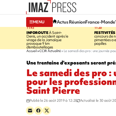
Actus Réunion
France-Monde
MENU
11:43
11:20
INFOROUTE
À Saint-
FESTIVITÉS
Denis, un accident après le
concours de no
virage de la Jamaïque
pimentées a 
provoque 9 km
papilles
d'embouteillages
Accueil
CCIR Actualité
Le samedi des pro : une journée pou
Une trentaine d'exposants seront pré
Le samedi des pro :
pour les profession
Saint Pierre
Publié le 26 août 2019 à 12:28
Actualisé le 30 août 2