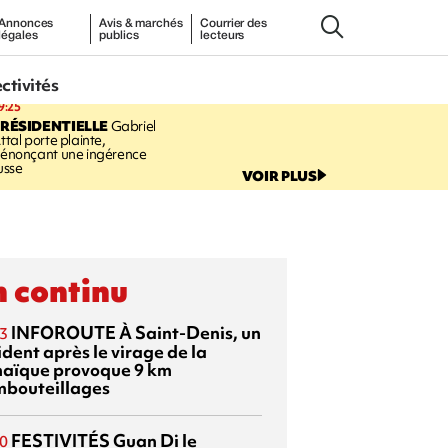
Annonces
Avis & marchés
Courrier des
légales
publics
lecteurs
ectivités
9:25
RÉSIDENTIELLE
Gabriel
ttal porte plainte,
énonçant une ingérence
usse
VOIR PLUS
 continu
INFOROUTE
À Saint-Denis, un
3
dent après le virage de la
aïque provoque 9 km
mbouteillages
FESTIVITÉS
Guan Di
le
0