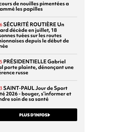
cours de nouilles pimentées a
lammé les papilles
SÉCURITÉ ROUTIÈRE
Un
6
ard décède en juillet, 18
sonnes tuées sur les routes
nionnaises depuis le début de
nnée
PRÉSIDENTIELLE
Gabriel
5
al porte plainte, dénonçant une
érence russe
SAINT-PAUL
Jour de Sport
3
té 2026 - bouger, s’informer et
ndre soin de sa santé
PLUS D’INFOS