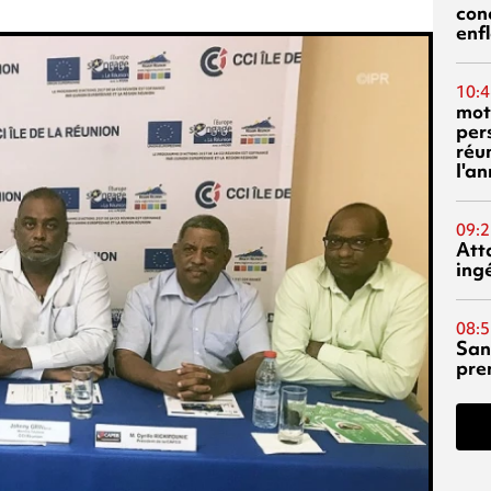
con
enf
10:4
mot
per
réu
l'a
09:2
Att
ing
08:5
San
pre