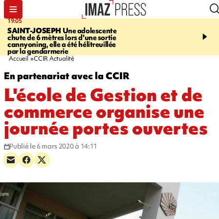
19:05
20:44
SAINT-JOSEPH
Une adolescente
À RETENIR CE SOIR
G
chute de 6 mètres lors d'une sortie
rouée de coups, cycliste,
cannyoning, elle a été hélitreuillée
personne disparue et c
par la gendarmerie
para-natation
Accueil
CCIR Actualité
En partenariat avec la CCIR
L'école de Gestion et de
commerce organise une
journée portes ouvertes
Publié le 6 mars 2020 à 14:11