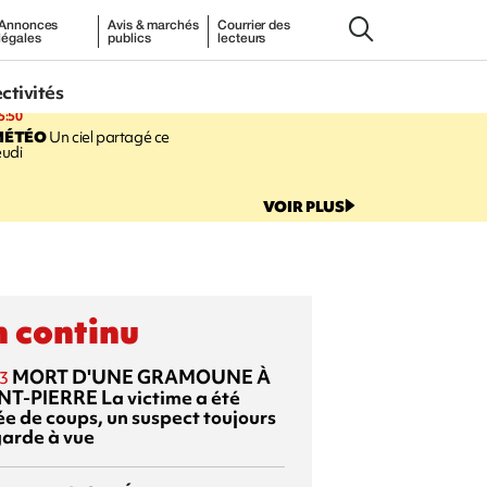
Annonces
Avis & marchés
Courrier des
légales
publics
lecteurs
ectivités
5:50
MÉTÉO
Un ciel partagé ce
eudi
VOIR PLUS
 continu
MORT D'UNE GRAMOUNE À
3
NT-PIERRE
La victime a été
ée de coups, un suspect toujours
garde à vue