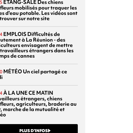
ETANG-SALÉ
Des chiens
5
fleurs mobilisés pour traquer les
es d'eau potable. Les vidéos sont
trouver sur notre site
EMPLOIS
Difficultés de
4
rutement à La Réunion - des
iculteurs envisagent de mettre
travailleurs étrangers dans les
mps de cannes
MÉTÉO
Un ciel partagé ce
0
di
À LA UNE CE MATIN
4
vailleurs étrangers, chiens
fleurs, agriculteurs, braderie au
t, marche de la mutualité et
éo
PLUS D’INFOS