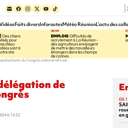
Vidéos
Faits divers
Inforoutes
Météo Réunion
L’actu des coll
06:04
0
É
Des chiens
EMPLOIS
Difficultés de
ilisés pour
recrutement à La Réunion -
j
ites d'eau
des agriculteurs envisagent
idéos sont à
de mettre des travailleurs
otre site
étrangers dans les champs
de cannes
représentants du Congrès national africain
 délégation de
En
ongrès
08:1
SAI
rou
en 
2024 à 12:32