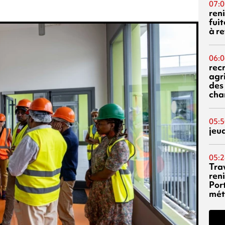
07:0
reni
fuit
à re
06:0
rec
agr
des 
cha
05:5
jeu
05:2
Tra
reni
Por
mét