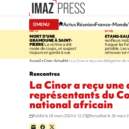
Actus Réunion
France-Monde
MENU
08:13
07:05
MORT D'UNE
ETANG-SAL
GRAMOUNE À SAINT-
renifleurs mob
PIERRE
La victime a été
traquer les fu
rouée de coups, un suspect
potable. Les v
toujours en garde à vue
retrouver sur n
Accueil
Cinor Actualité
La Cinor a reçu une délégation de 
Rencontres
La Cinor a reçu une
représentants du C
national africain
Publié le 28 mars 2024 à 12:27
Actualisé le 28 mars 