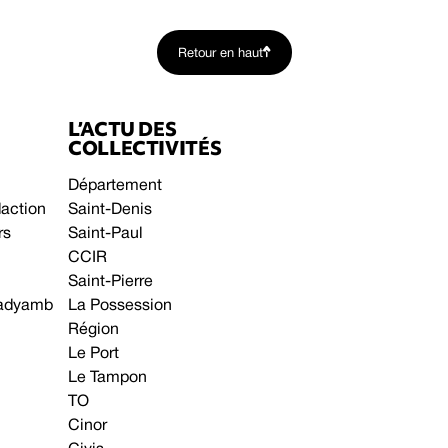
Retour en haut
L’ACTU DES
COLLECTIVITÉS
Département
daction
Saint-Denis
rs
Saint-Paul
CCIR
Saint-Pierre
 gadyamb
La Possession
Région
Le Port
Le Tampon
TO
Cinor