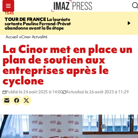
15:45
20:17
TOUR DE FRANCE
La lauréate
À RETENIR CE SOIR
Sé
sortante Pauline Ferrand-Prévot
routière, concours de nou
abandonne avant la 8e étape
du littoral fermée, courr
Darmanin et évacuation
Accueil
Cinor Actualité
La Cinor met en place un
plan de soutien aux
entreprises après le
cyclone
Publié le 24 août 2025 à 14:00
Actualisé le 26 août 2025 à 11:29